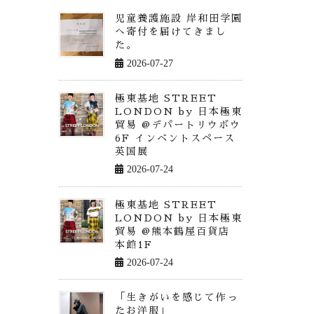
児童養護施設 岸和田学園
へ寄付を届けてきまし
た。
2026-07-27
極東基地 STREET
LONDON by 日本極東
貿易 @デパートリウボウ
6F インベントスペース
英国展
2026-07-24
極東基地 STREET
LONDON by 日本極東
貿易 @熊本鶴屋百貨店
本館1F
2026-07-24
「生きがいを感じて作っ
たお洋服」