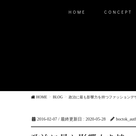
HOME
CONCEPT
HOME
BLOG
政治に最も影響力を持つファッションデ
2016-02-07
/ 最終更新日 :
2020-05-28
boctok_aut