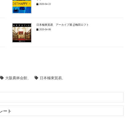
2020-04-22
日本極東貿易 アーカイブ展 @梅田ロフト
2020-04-06
大阪農林会館、
日本極東貿易、
レート