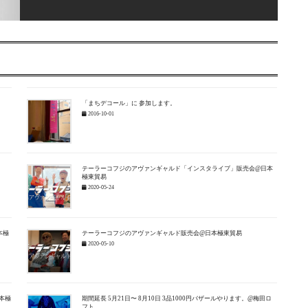
・
「まちデコール」に 参加します。
2016-10-01
テーラーコフジのアヴァンギャルド「インスタライブ」販売会@日本
極東貿易
2020-05-24
本極
テーラーコフジのアヴァンギャルド販売会@日本極東貿易
2020-05-10
本極
期間延長 5月21日〜 8月10日 3品1000円バザールやります。@梅田ロ
フト