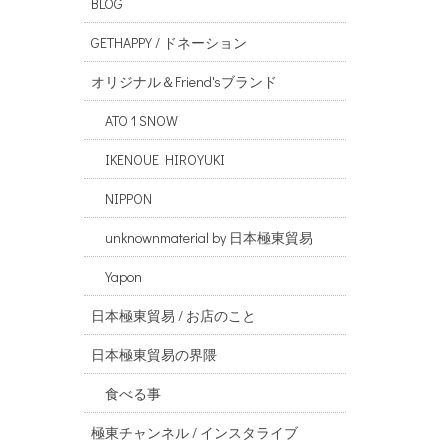
BLOG
GETHAPPY / ドネーション
オリジナル＆Friend'sブランド
ATO 1 SNOW
IKENOUE HIROYUKI
NIPPON
unknownmaterial by 日本極東貿易
Yapon
日本極東貿易 / お店のこと
日本極東貿易の界隈
食べる事
極東チャンネル / インスタライブ