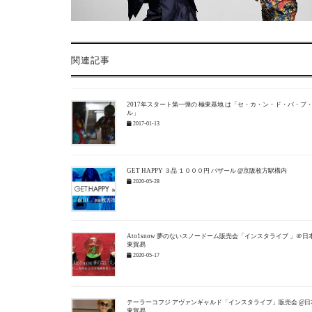
関連記事
2017年スタート第一弾の 極東基地 は「セ・カ・ン・ド・バ・ブ
ル」
2017-01-13
GET HAPPY ３品 １０００円 バザール @京阪枚方駅構内
2020-05-28
Ato1snow 夢のないスノードーム販売会「インスタライブ 」＠日
東貿易
2020-05-17
テーラーコフジ アヴァンギャルド「インスタライブ」販売会 @日
東貿易