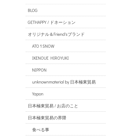
BLOG
GETHAPPY / ドネーション
オリジナル＆Friend'sブランド
ATO 1 SNOW
IKENOUE HIROYUKI
NIPPON
unknownmaterial by 日本極東貿易
Yapon
日本極東貿易 / お店のこと
日本極東貿易の界隈
食べる事