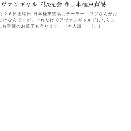
ヴァンギャルド販売会 @日本極東貿易
月２６日土曜日 日本極東貿易にテーラーコフジさんがお
れだけなんですが、それだけでアヴァンギャルドになりま
んお手製のお菓子も有ります。（本人談） . […]