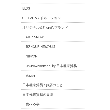
BLOG
GETHAPPY / ドネーション
オリジナル＆Friend'sブランド
ATO 1 SNOW
IKENOUE HIROYUKI
NIPPON
unknownmaterial by 日本極東貿易
Yapon
日本極東貿易 / お店のこと
日本極東貿易の界隈
食べる事