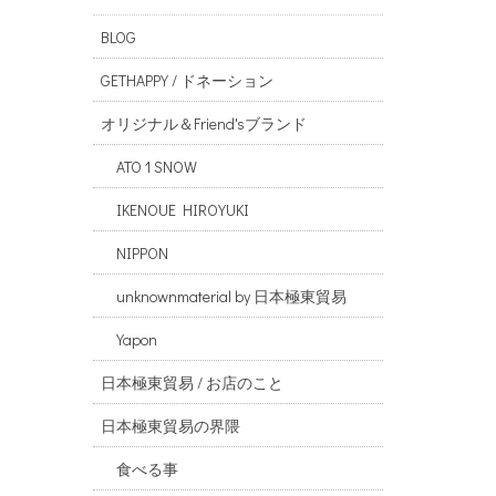
BLOG
GETHAPPY / ドネーション
オリジナル＆Friend'sブランド
ATO 1 SNOW
IKENOUE HIROYUKI
NIPPON
unknownmaterial by 日本極東貿易
Yapon
日本極東貿易 / お店のこと
日本極東貿易の界隈
食べる事