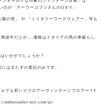
ヴァンギャルドな印象のヴィンテージ古着」な
いのが「テーラーコフジさんのQタイ」
太陽の塔」 や 「ミリタリーワークウェアー」等も
の原画が 商談中だとか….価格はイタリアの馬の車級らし
てはいかがでしょうか？
売には立たずの委託のみです。
リニューアルでも肝いりフロアーヴィンテージフロアー７F
p://ambassador-nyc.com/ja/