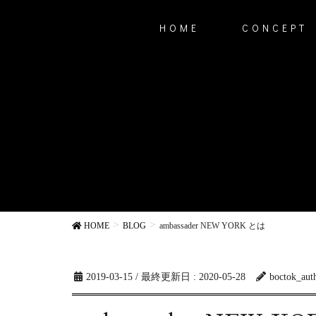
HOME
CONCEPT
HOME
BLOG
ambassader NEW YORK とは
2019-03-15
/ 最終更新日 :
2020-05-28
boctok_aut