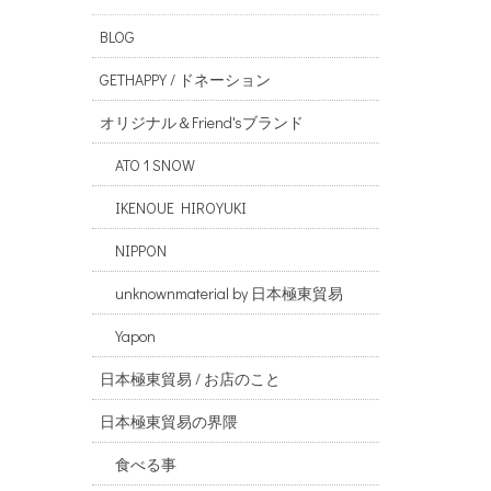
BLOG
GETHAPPY / ドネーション
オリジナル＆Friend'sブランド
ATO 1 SNOW
IKENOUE HIROYUKI
NIPPON
unknownmaterial by 日本極東貿易
Yapon
日本極東貿易 / お店のこと
日本極東貿易の界隈
食べる事