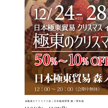
極東のクリスマス会｜日本極東貿易 森ノ宮本店