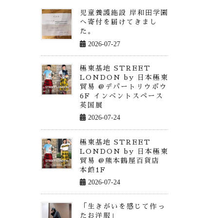
児童養護施設 岸和田学園
へ寄付を届けてきまし
た。
2026-07-27
極東基地 STREET
LONDON by 日本極東
貿易 @デパートリウボウ
6F インベントスペース
英国展
2026-07-24
極東基地 STREET
LONDON by 日本極東
貿易 @熊本鶴屋百貨店
本館1F
2026-07-24
「生きがいを感じて作っ
たお洋服」