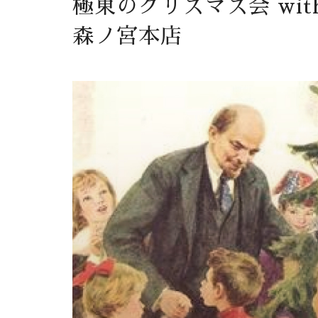
極東のクリスマス会 wi
森ノ宮本店