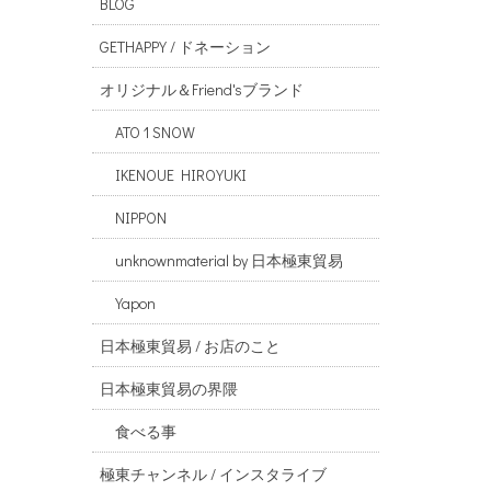
BLOG
GETHAPPY / ドネーション
オリジナル＆Friend'sブランド
ATO 1 SNOW
IKENOUE HIROYUKI
NIPPON
unknownmaterial by 日本極東貿易
Yapon
日本極東貿易 / お店のこと
日本極東貿易の界隈
食べる事
極東チャンネル / インスタライブ