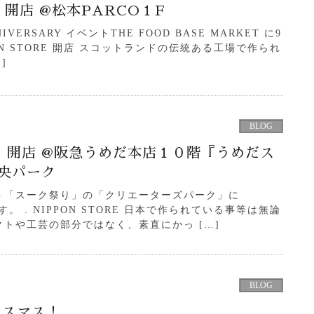
E 開店 @松本PARCO１F
NNIVERSARY イベントTHE FOOD BASE MARKET に9
PON STORE 開店 スコットランドの伝統ある工場で作られ
]
BLOG
」開店 @阪急うめだ本店１０階『うめだス
中央パーク
ト「スーク祭り」の「クリエーターズパーク」に
ます。 . NIPPON STORE 日本で作られている事等は無論
トや工芸の部分ではなく、素直にかっ […]
BLOG
リスマス！