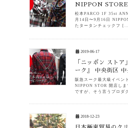
NIPPON STOR
松本PARCO 1F 35st A
月14日〜9月16日 NIP
たタータンチェックフ […
2019-06-17
「ニッポン ストア
ーク』 中央街区 
阪急スーク最大級イベン
NIPPON STOR 開店し
ですが、そう言うプロダク
2018-12-23
日本極東貿易のク