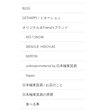
BLOG
GETHAPPY / ドネーション
オリジナル＆Friend'sブランド
ATO 1 SNOW
IKENOUE HIROYUKI
NIPPON
unknownmaterial by 日本極東貿易
Yapon
日本極東貿易 / お店のこと
日本極東貿易の界隈
食べる事