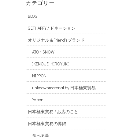
カテゴリー
BLOG
GETHAPPY / ドネーション
オリジナル＆Friend'sブランド
ATO 1 SNOW
IKENOUE HIROYUKI
NIPPON
unknownmaterial by 日本極東貿易
Yapon
日本極東貿易 / お店のこと
日本極東貿易の界隈
食べる事