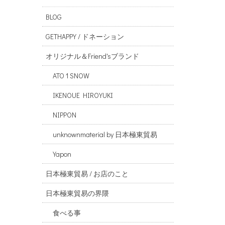
BLOG
GETHAPPY / ドネーション
オリジナル＆Friend'sブランド
ATO 1 SNOW
IKENOUE HIROYUKI
NIPPON
unknownmaterial by 日本極東貿易
Yapon
日本極東貿易 / お店のこと
日本極東貿易の界隈
食べる事