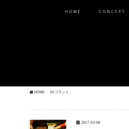
HOME
CONCEPT
HOME
DCブランド、
2017-03-08