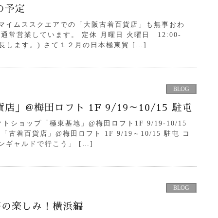
の予定
ヤマイムススクエアでの「大阪古着百貨店」も無事おわ
通常営業しています。 定休 月曜日 火曜日 12:00-
延長します。) さて１２月の日本極東貿 […]
BLOG
」@梅田ロフト 1F 9/19～10/15 駐屯
ショップ「極東基地」@梅田ロフト1F 9/19-10/15
古着百貨店」@梅田ロフト 1F 9/19～10/15 駐屯 コ
ンギャルドで行こう」 […]
BLOG
高の楽しみ！横浜編