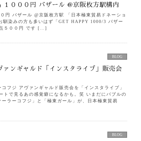
３品 １０００円 バザール @京阪枚方駅構内
１０００円 バザール @京阪枚方駅 「日本極東貿易ドネーショ
お馴染みの方も多いはず「GET HAPPY 1000/3 バザー
５００円 です […]
BLOG
ヴァンギャルド「インスタライブ」販売会
ーコフジ アヴァンギャルド販売会を「インスタライブ」
ートで見るあの感覚癖になるかも。笑 いまだにバブルの
テーラーコフジ」と「極東ガール」が、日本極東貿易
BLOG