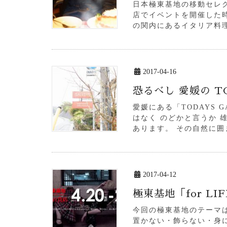
日本極東基地の移動セレク
店でイベントを開催した時
の関内にあるイタリア料理 
2017-04-16
恐るべし 愛媛の T
愛媛にある「TODAYS 
はなく のどかと言うか 
あります。 その自然に囲
2017-04-12
極東基地「for LI
今回の極東基地のテーマは 
置かない・飾らない・身