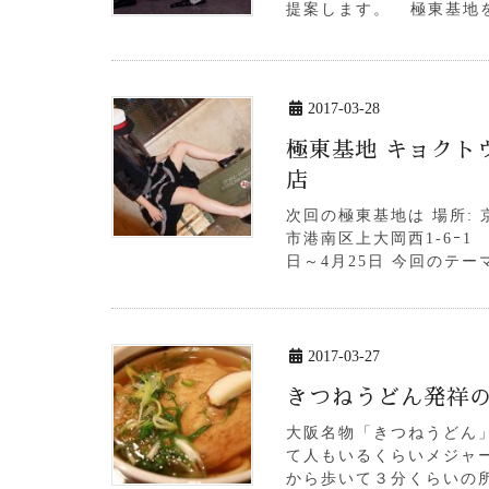
提案します。 極東基地を
2017-03-28
極東基地 キョクトウ
店
次回の極東基地は 場所: 
市港南区上大岡西1-6ｰ1 0
日～4月25日 今回のテーマ
2017-03-27
きつねうどん発祥
大阪名物「きつねうどん
て人もいるくらいメジャ
から歩いて３分くらいの所