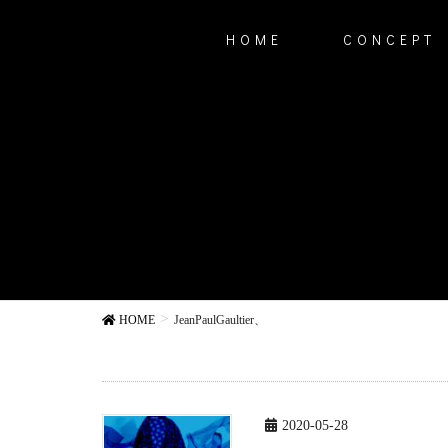
HOME
CONCEPT
HOME
JeanPaulGaultier、
2020-05-28