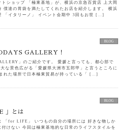
トショップ 「極東基地」が、横浜の京急百貨店 上大岡
 僕達の胃袋を満たしてくれたお店を紹介します。 横浜
「イタリーノ」 イベント会期中 3回もお世 […]
BLOG
ODAYS GALLERY！
GALLERY」のご紹介です。 愛媛と言っても、都心部で
雄大な景色広がる「愛媛県大洲市五郎甲」と言うところに
まれた場所で日本極東貿易が持っている「 […]
BLOG
FE 」とは
「for LIFE」 いつもの自分の場所には 好きな物しか
に付けない 今回は極東基地的な日常のライフスタイルを