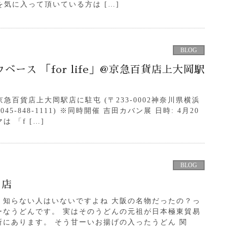
気に入って頂いている方は […]
BLOG
ベース 「for life」@京急百貨店上大岡駅
京急百貨店上大岡駅店に駐屯 (〒233-0002神奈川県横浜
45-848-1111) ※同時開催 吉田カバン展 日時: 4月20
は 「f […]
BLOG
の店
」知らない人はいないですよね 大阪の名物だったの？っ
ーなうどんです。 実はそのうどんの元祖が日本極東貿易
にあります。 そう甘ーいお揚げの入ったうどん 関