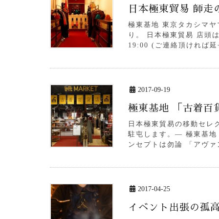
日本極東貿易 師走
極東基地 東京タカシマ
り。 日本極東貿易 店頭は
19:00 (ご連絡頂ければ
2017-09-19
極東基地 「古着百貨店
日本極東貿易の移動セレクト
駐屯します。— 極東基地 「
ンセプトは勿論 「アヴァ
2017-04-25
イベント出張の孤