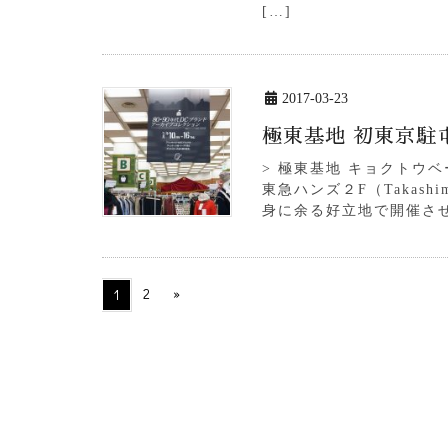
[…]
2017-03-23
極東基地 初東京駐
> 極東基地 キョクトウ
東急ハンズ２F（Takashi
身に余る好立地で開催させ
2
»
1