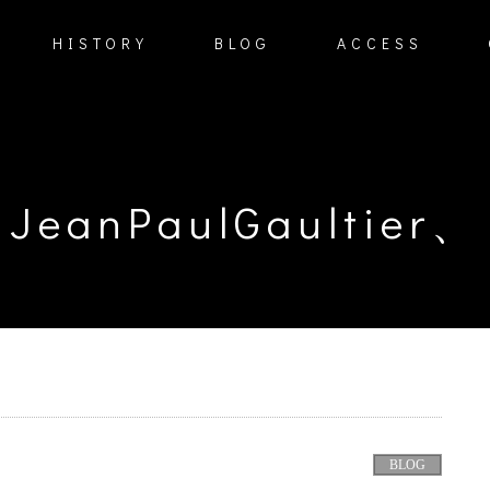
HISTORY
BLOG
ACCESS
JeanPaulGaultier、
BLOG