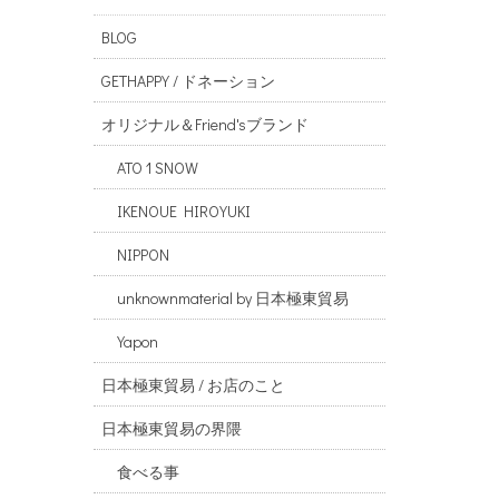
BLOG
GETHAPPY / ドネーション
オリジナル＆Friend'sブランド
ATO 1 SNOW
IKENOUE HIROYUKI
NIPPON
unknownmaterial by 日本極東貿易
Yapon
日本極東貿易 / お店のこと
日本極東貿易の界隈
食べる事