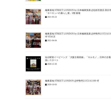
極東基地 STREET LONDON by 日本極東貿易 @近鉄百貨店 四日
「ヨーロッパの暮らし展」5階 催場
2021-05-23
極東基地 STREET LONDON by 日本極東貿易 @伊勢丹LUCUA11
4F STAGE
2021-04-04
仙台駅前イービーンズ 「大阪古着前線」「キルモノ 」日本の古着
扱いスタート
2020-12-20
極東基地 STREET LONDON @伊勢丹LUCUA1100 4F
2020-10-03