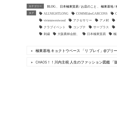
カテゴリー
BLOG
、
日本極東貿易 / お店のこと
、
極東基地 
タグ
ALLNIGHTLONG
COMMEdesGARCONS
C
viviennwestwood
アクセサリー
アメ村
クラブイベント
コンプテ
サープラス
刺繍
大阪農林会館、
日本極東貿易
極
極東基地 キョクトウベース 「リ プレイ」@ブリ
CHAOS！！川内主税 人生のファッション図鑑 「