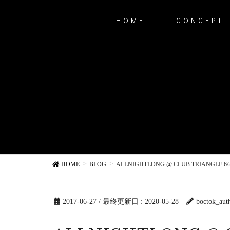
HOME
CONCEPT
HOME
BLOG
ALLNIGHTLONG @ CLUB TRIANGLE
2017-06-27
/ 最終更新日 :
2020-05-28
boctok_aut