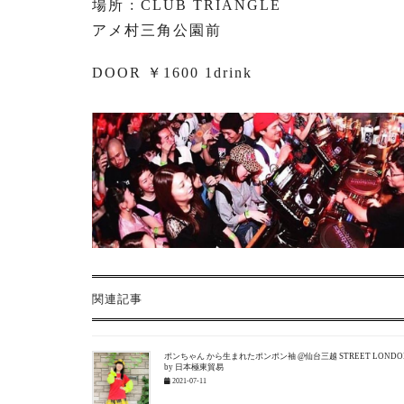
場所 : CLUB TRIANGLE
アメ村三角公園前
DOOR ￥1600 1drink
関連記事
ポンちゃん から生まれたポンポン袖 @仙台三越 STREET LONDO
by 日本極東貿易
2021-07-11