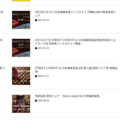
市店
4月16日 20:15〜日本極東貿易インスタライブ開催 @神戸阪急英国フ
ェア
2021-04-15
00
2月25日.27日 STREET LONDON by 日本極東貿易@東急百貨店 たま
プラーザ店 英国展インスタライブ開催
2021-02-25
取り
STREET LONDON by 日本極東貿易 @広島三越 英国フェア 8F 催物会
場
2020-12-11
博多阪急 英国フェア 「Street London by 日本極東貿易」
2020-09-26