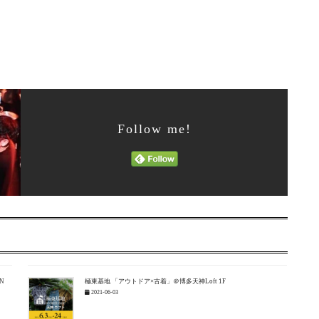
Follow me!
N
極東基地 「アウトドア×古着」＠博多天神Loft 1F
2021-06-03