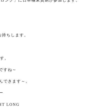
トロング」に日本極東貿易が参加します。
お持ちします。
ます。
ですね～
んできます～。
ー
GHT LONG