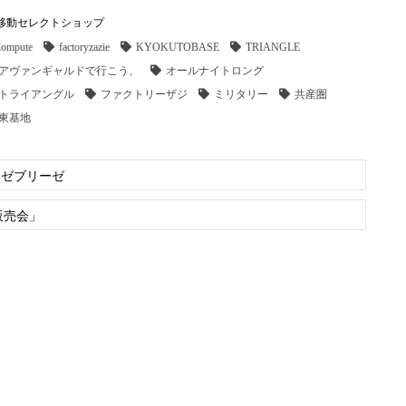
/ 移動セレクトショップ
ompute
factoryzazie
KYOKUTOBASE
TRIANGLE
アヴァンギャルドで行こう、
オールナイトロング
トライアングル
ファクトリーザジ
ミリタリー
共産圏
東基地
ーゼブリーゼ
販売会」