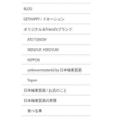
BLOG
GETHAPPY / ドネーション
オリジナル＆Friend'sブランド
ATO 1 SNOW
IKENOUE HIROYUKI
NIPPON
unknownmaterial by 日本極東貿易
Yapon
日本極東貿易 / お店のこと
日本極東貿易の界隈
食べる事