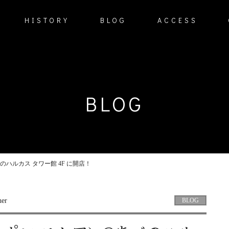
HISTORY
BLOG
ACCESS
BLOG
@あべのハルカス タワー館 4F に開店！
BLOG
her