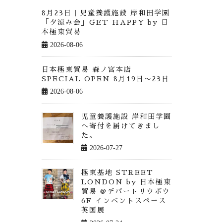
8月23日｜児童養護施設 岸和田学園
「夕涼み会」GET HAPPY by 日
本極東貿易
2026-08-06
日本極東貿易 森ノ宮本店
SPECIAL OPEN 8月19日〜23日
2026-08-06
児童養護施設 岸和田学園
へ寄付を届けてきまし
た。
2026-07-27
極東基地 STREET
LONDON by 日本極東
貿易 @デパートリウボウ
6F インベントスペース
英国展