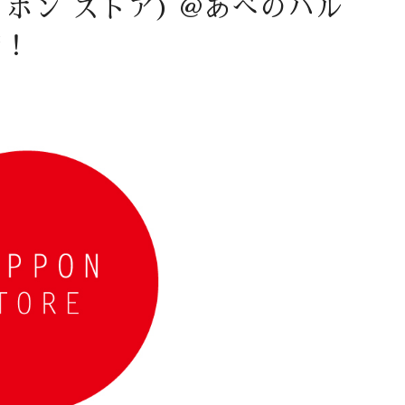
ニッポン ストア) @あべのハル
店！