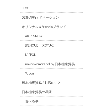
BLOG
GETHAPPY / ドネーション
オリジナル＆Friend'sブランド
ATO 1 SNOW
IKENOUE HIROYUKI
NIPPON
unknownmaterial by 日本極東貿易
Yapon
日本極東貿易 / お店のこと
日本極東貿易の界隈
食べる事