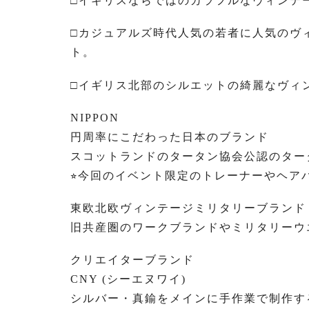
□イギリスならではのカラフルなヴィンテ
□カジュアルズ時代人気の若者に人気のヴ
ト。
□イギリス北部のシルエットの綺麗なヴィ
NIPPON
円周率にこだわった日本のブランド
スコットランドのタータン協会公認のター
⭐︎今回のイベント限定のトレーナーやヘア
東欧北欧ヴィンテージミリタリーブランド
旧共産圏のワークブランドやミリタリーウ
クリエイターブランド
CNY (シーエヌワイ)
シルバー・真鍮をメインに手作業で制作す