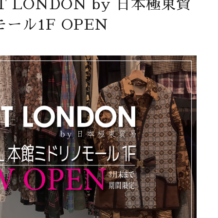
 LONDON by 日本極東貿
ール1F OPEN