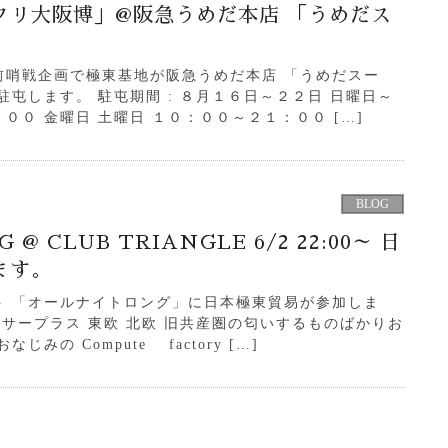
クリ大阪博」@阪急うめだ本店 「うめだス
前哨戦企画で極東基地が阪急うめだ本店 「うめだスー
駐屯します。 駐屯期間 : ８月１６日～２２日 日曜日～
００ 金曜日 土曜日 １０：００～２１：００ […]
BLOG
 @ CLUB TRIANGLE 6/2 22:00～ 日
ます。
ト 「オールナイトロング」に日本極東貿易が参加しま
 サープラス 東欧 北欧 旧共産圏の匂いするものばかりお
みの Compute factory […]