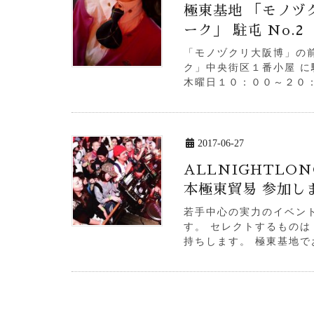
極東基地 「モノヅ
ーク」 駐屯 No.2
「モノヅクリ大阪博」の
ク」中央街区１番小屋 に
木曜日１０：００～２０：
2017-06-27
ALLNIGHTLONG
本極東貿易 参加し
若手中心の実力のイベン
す。 セレクトするものは
持ちします。 極東基地でおなじ