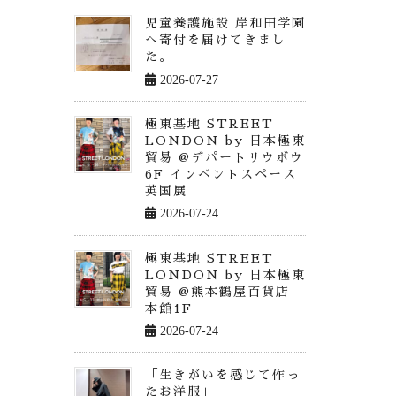
児童養護施設 岸和田学園
へ寄付を届けてきまし
た。
2026-07-27
極東基地 STREET
LONDON by 日本極東
貿易 @デパートリウボウ
6F インベントスペース
英国展
2026-07-24
極東基地 STREET
LONDON by 日本極東
貿易 @熊本鶴屋百貨店
本館1F
2026-07-24
「生きがいを感じて作っ
たお洋服」