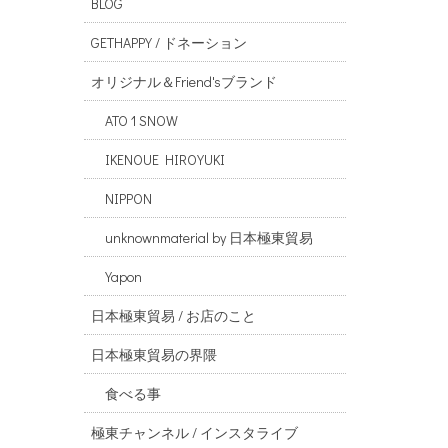
BLOG
GETHAPPY / ドネーション
オリジナル＆Friend'sブランド
ATO 1 SNOW
IKENOUE HIROYUKI
NIPPON
unknownmaterial by 日本極東貿易
Yapon
日本極東貿易 / お店のこと
日本極東貿易の界隈
食べる事
極東チャンネル / インスタライブ